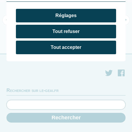
Réglages
Navigation des articles
Atelier La Fresque
Décharge des
du Climat
travaux du Grand
Tout refuser
Paris à Saint-
Hilaire
Tout accepter
Rechercher sur le-geai.fr