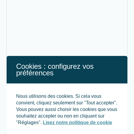
Cookies : configurez vos
Au retour vous sera servi un reconstituant chaud
préférences
Inscription obligatoire avant le 29 novembre 2022
au :
Nous utilisons des cookies. Si cela vous
06 77 80 17 90
convient, cliquez seulement sur "Tout accepter".
Vous pouvez aussi choisir les cookies que vous
legeai91@le-geai.fr
souhaitez accepter ou non en cliquant sur
"Réglages".
Lisez notre politique de cookie