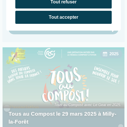
Dans le cadre de l’opération Tous au Compost
Tout refuser
l’association Le Geai vous propose une animation à
Vayres-sur-Essonne le 2 avril 2025.
Tout accepter
Continuer la lecture
2025
Tous au Compost avec Le Geai en 2025.
Tous au Compost le 29 mars 2025 à Milly-
la-Forêt