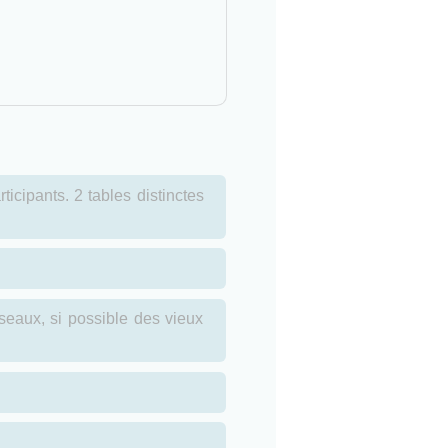
icipants. 2 tables distinctes
seaux, si possible des vieux