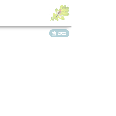
×
2022