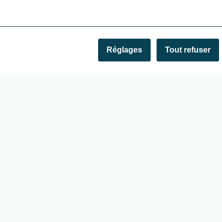
sque du Climat.
Réglages
Tout refuser