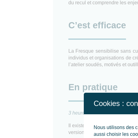
du recul et comprendre les enjeu
C’est efficace
La Fresque sensibilise sans cu
individus et organisations de cré
l’atelier soudés, motivés et outi
En pratique
Cookies : con
3 heures, un animateur pour 5 à
Il existe plusieurs versions juni
Nous utilisons des c
version simplifiée.
aussi choisir les c