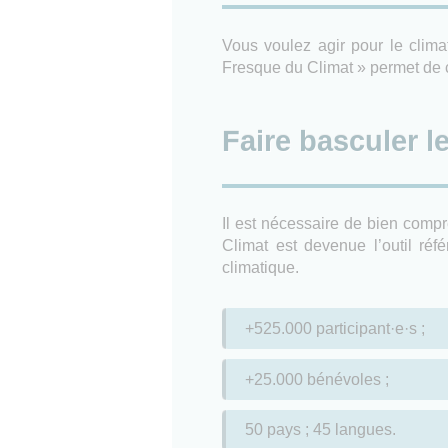
Vous voulez agir pour le clima
Fresque du Climat » permet de c
Faire basculer l
Il est nécessaire de bien compr
Climat est devenue l’outil réf
climatique.
+525.000 participant·e·s ;
+25.000 bénévoles ;
50 pays ; 45 langues.