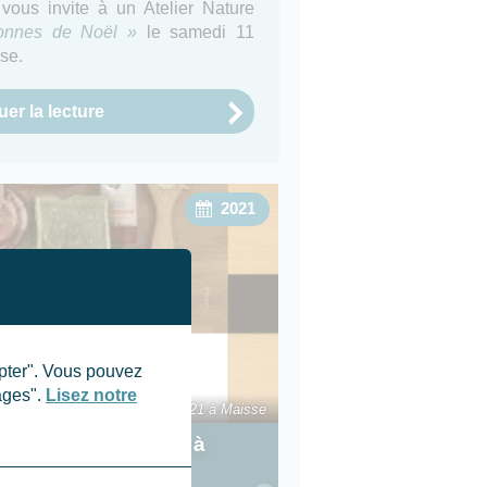
 vous invite à un Atelier Nature
ronnes de Noël »
le samedi 11
se.
er la lecture
2021
epter". Vous pouvez
ages".
Lisez notre
al salle de bain le 9 octobre 2021 à Maisse
pécial salle de bain à
re 2021