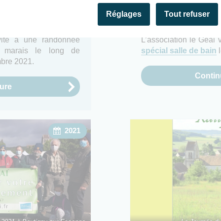
Réglages
Tout refuser
19 septembre 2021
L
nvite à une randonnée
L’association le Geai 
 marais le long de
spécial salle de bain
l
bre 2021.
Continu
ture
2021