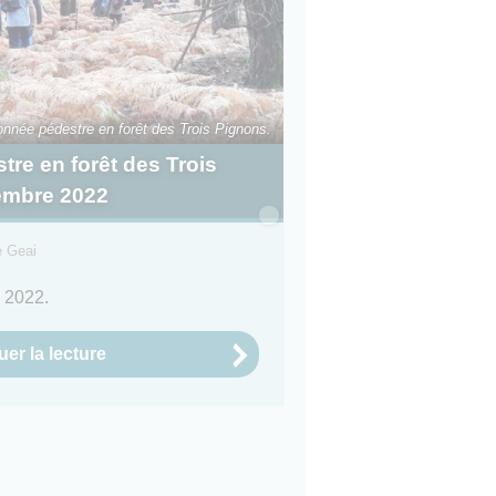
nnée pédestre en forêt des Trois Pignons.
re en forêt des Trois
embre 2022
e Geai
 2022.
er la lecture