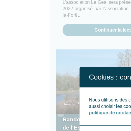
L’association Le Geai sera présen
2022 organisé par l’association
la-Forêt.
Continuer la lec
Cookies : con
Nous utilisons des c
Marais de Fontenay-le-Vicomte et le do
aussi choisir les c
politique de cookie
Randonnée découverte de
de l’Essonne le 14 nove