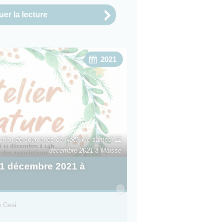
er la lecture
2021
ection de couronnes de Noël » le samedi 11
décembre 2021 à Maisse
 11 décembre 2021 à
e Geai