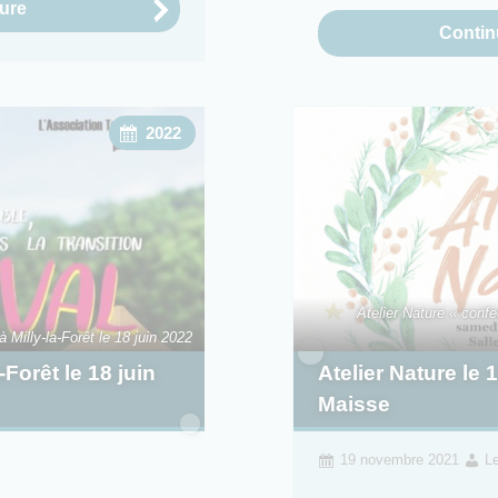
ture
Continu
2022
Atelier Nature « conf
 Milly-la-Forêt le 18 juin 2022
-Forêt le 18 juin
Atelier Nature le
Maisse
19 novembre 2021
L