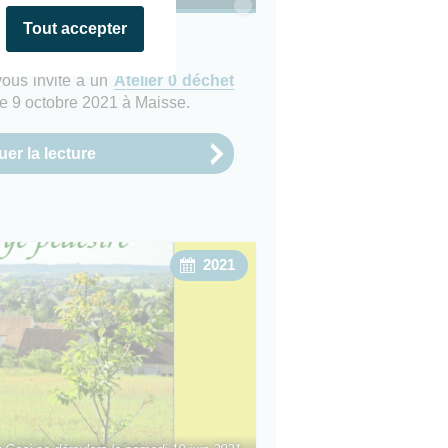
Tout accepter
e Geai
vous invite à un
Atelier 0 déchet
e 9 octobre 2021 à Maisse.
er la lecture
2021