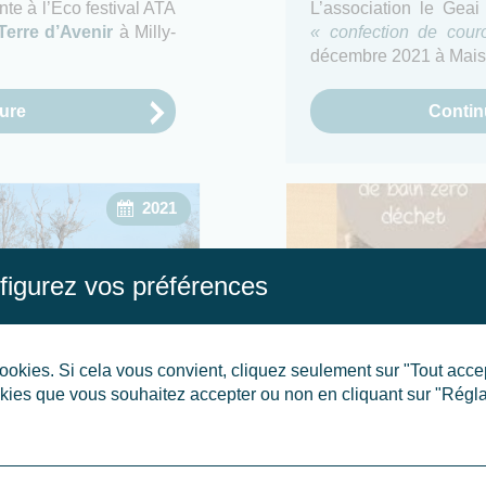
te à l’Eco festival ATA
L’association le Geai
Terre d’Avenir
à Milly-
« confection de cou
décembre 2021 à Mais
ture
Continu
2021
figurez vos préférences
ookies. Si cela vous convient, cliquez seulement sur "Tout acc
rtoir des cormorans (photo par
ookies que vous souhaitez accepter ou non en cliquant sur "Régl
Jacek Jedruszek).
Atelier 0 déchet spéci
s marais le long
Atelier 0 déchet s
mbre 2021
Maisse le 9 octob