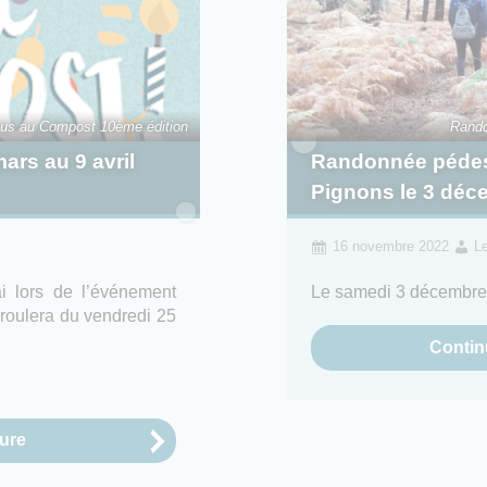
us au Compost 10ème édition
Rando
rs au 9 avril
Randonnée pédest
Pignons le 3 déc
16 novembre 2022
L
i lors de l’événement
Le samedi 3 décembre
roulera du vendredi 25
Continu
ture