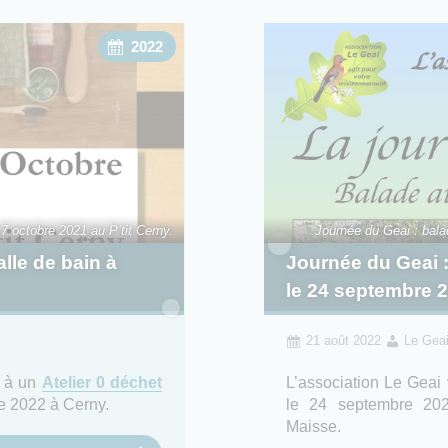
2022
 7 octobre 2021 au P’tit Cerny.
Journée du Geai : bal
alle de bain à
Journée du Geai 
le 24 septembre 
21 août 2022
Le Gea
e à un
Atelier 0 déchet
L’association Le Geai 
e 2022 à Cerny.
le 24 septembre 20
Maisse.