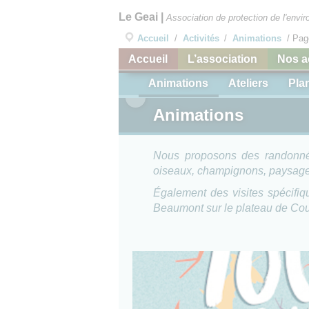
Le Geai
|
Association de protection de l'env
Accueil
/
Activités
/
Animations
/
Pag
Accueil
L’association
Nos a
Animations
Ateliers
Pla
Animations
Nous proposons des randonnées
oiseaux, champignons, paysages
Également des visites spécifiq
Beaumont sur le plateau de Cou