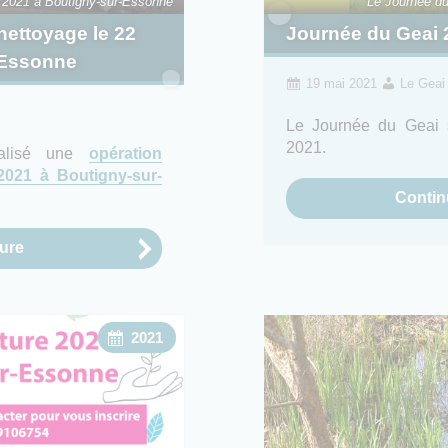
i 2021 à Boutigny-sur-Essonne
Le Journée du
ettoyage le 22
Journée du Geai 
-Essonne
19 mai 2021
Le Geai
Le Journée du Geai s
2021.
éalisé une
opération
2021 à Boutigny-sur-
Continu
ture
2021